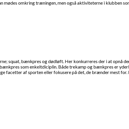
man mødes omkring træningen, men også aktiviteterne i klubben som 
ne; squat, bænkpres og dødløft. Her konkurreres der i at opnå den hø
 i bænkpres som enkeltdiciplin. Både trekamp og bænkpres er yderli
gge facetter af sporten eller fokusere på det, de brænder mest fo