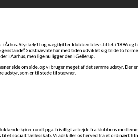
b i Århus. Styrkeløft og vægtløfter klubben blev stiftet i 1896 o
genstande”. Sidstnævnte har med tiden udviklet sig til de to forme
er i Aarhus, men lige nu ligger den i Gellerup.
æner side om side, og vi bruger meget af det samme udstyr. Der e
dstyr, som er til stede til stævner.
delukkende kører rundt pga. frivilligt arbejde fra klubbens medlem
til et socialt fællesskab. Vi adskiller os herved fra et ordinært f