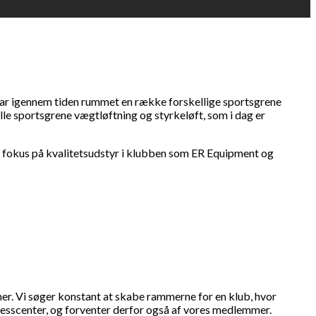
g har igennem tiden rummet en række forskellige sportsgrene
lle sportsgrene vægtløftning og styrkeløft, som i dag er
r fokus på kvalitetsudstyr i klubben som ER Equipment og
mer. Vi søger konstant at skabe rammerne for en klub, hvor
itnesscenter, og forventer derfor også af vores medlemmer.