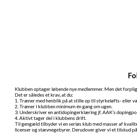
Fo
Klubben optager løbende nye medlemmer. Men det forpligte
Det er således et krav, at du:
1. Træner med henblik på at stille op til styrkeløfts- eller
2. Træner i klubben minimum én gang om ugen.
3. Underskriver en antidopingerklæring jf. AAK’s dopingpoli
4. Aktivt tager del i klubbens drift.
Til gengæld tilbyder vi en seriøs klub med masser af kvalite
licenser og stævnegebyrer. Derudover giver vi et tilskud på