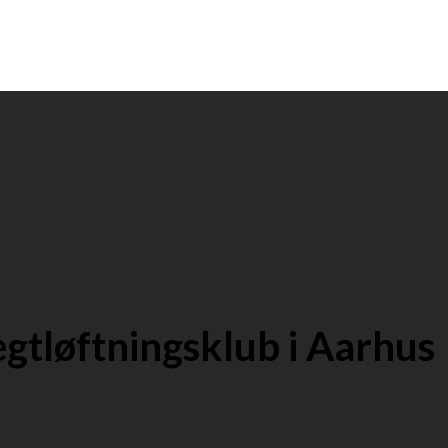
ægtløftningsklub i Aarhus