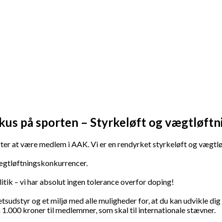
kus på sporten – Styrkeløft og vægtløftn
r at være medlem i AAK. Vi er en rendyrket styrkeløft og vægtlø
 vægtløftningskonkurrencer.
tik – vi har absolut ingen tolerance overfor doping!
tsudstyr og et miljø med alle muligheder for, at du kan udvikle dig
 1.000 kroner til medlemmer, som skal til internationale stævner.