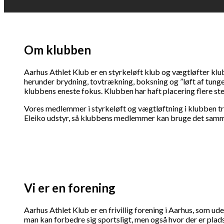
Om klubben
Aarhus Athlet Klub er en styrkeløft klub og vægtløfter klu
herunder brydning, tovtrækning, boksning og ”løft af tunge 
klubbens eneste fokus. Klubben har haft placering flere sted
Vores medlemmer i styrkeløft og vægtløftning i klubben tr
Eleiko udstyr, så klubbens medlemmer kan bruge det samme u
Vi er en forening
Aarhus Athlet Klub er en frivillig forening i Aarhus, som u
man kan forbedre sig sportsligt, men også hvor der er plads 