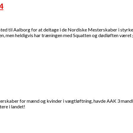
4
ed til Aalborg for at deltage i de Nordiske Mesterskaber i styrke
en, men heldigvis har træningen med Squatten og dødløften været 
rskaber for mænd og kvinder i vægtløftning, havde AAK 3 mandli
ere i landet!