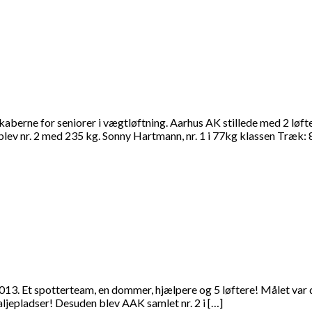
kaberne for seniorer i vægtløftning. Aarhus AK stillede med 2 løf
lev nr. 2 med 235 kg. Sonny Hartmann, nr. 1 i 77kg klassen Træk:
3. Et spotterteam, en dommer, hjælpere og 5 løftere! Målet var de
ljepladser! Desuden blev AAK samlet nr. 2 i […]