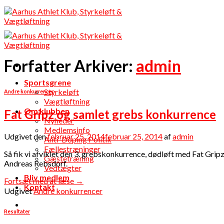
Skip
to
content
Forfatter Arkiver:
admin
Sportsgrene
Styrkeløft
Andre konkurrencer
Vægtløftning
Om klubben
Fat Gripz og samlet grebs konkurrence
Nyheder
Medlemsinfo
Udgivet den
februar 25, 2014
februar 25, 2014
af
admin
Anti-Doping Politik
Fællestræninger
Så fik vi afviklet den 3. grebskonkurrence, dødløft med Fat Grip
Gæstetræning
Andreas Rebsdorf.
Vedtægter
Bliv medlem
Fortsæt med at læse
→
Kontakt
Udgivet
Andre konkurrencer
Resultater