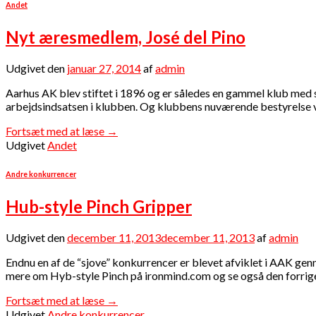
Andet
Nyt æresmedlem, José del Pino
Udgivet den
januar 27, 2014
af
admin
Aarhus AK blev stiftet i 1896 og er således en gammel klub med s
arbejdsindsatsen i klubben. Og klubbens nuværende bestyrelse va
Fortsæt med at læse
→
Udgivet
Andet
Andre konkurrencer
Hub-style Pinch Gripper
Udgivet den
december 11, 2013
december 11, 2013
af
admin
Endnu en af de “sjove” konkurrencer er blevet afviklet i AAK ge
mere om Hyb-style Pinch på ironmind.com og se også den forrige
Fortsæt med at læse
→
Udgivet
Andre konkurrencer