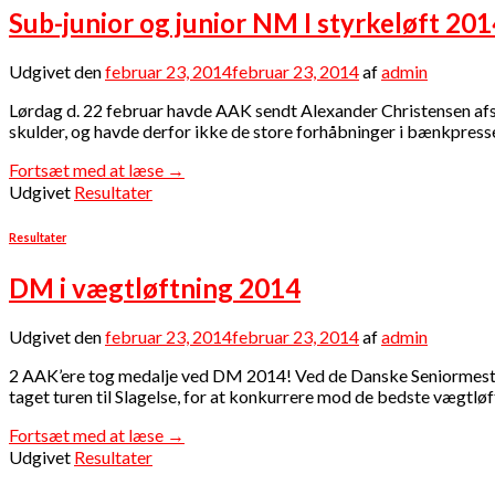
Sub-junior og junior NM I styrkeløft 201
Udgivet den
februar 23, 2014
februar 23, 2014
af
admin
Lørdag d. 22 februar havde AAK sendt Alexander Christensen afst
skulder, og havde derfor ikke de store forhåbninger i bænkpress
Fortsæt med at læse
→
Udgivet
Resultater
Resultater
DM i vægtløftning 2014
Udgivet den
februar 23, 2014
februar 23, 2014
af
admin
2 AAK’ere tog medalje ved DM 2014! Ved de Danske Seniormeste
taget turen til Slagelse, for at konkurrere mod de bedste vægtløft
Fortsæt med at læse
→
Udgivet
Resultater