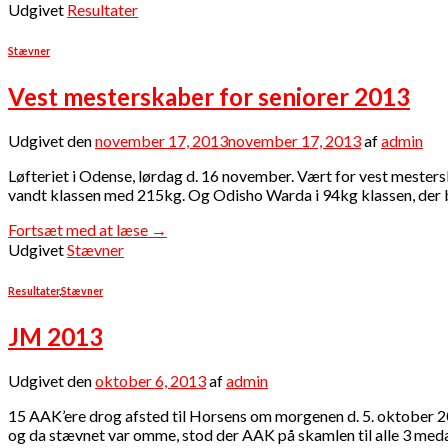
Udgivet
Resultater
Stævner
Vest mesterskaber for seniorer 2013
Udgivet den
november 17, 2013
november 17, 2013
af
admin
Løfteriet i Odense, lørdag d. 16 november. Vært for vest mesters
vandt klassen med 215kg. Og Odisho Warda i 94kg klassen, der b
Fortsæt med at læse
→
Udgivet
Stævner
Resultater
,
Stævner
JM 2013
Udgivet den
oktober 6, 2013
af
admin
15 AAK’ere drog afsted til Horsens om morgenen d. 5. oktober 201
og da stævnet var omme, stod der AAK på skamlen til alle 3 meda