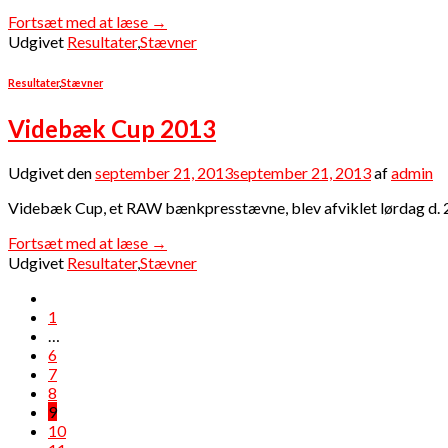
Fortsæt med at læse
→
Udgivet
Resultater
,
Stævner
Resultater
,
Stævner
Videbæk Cup 2013
Udgivet den
september 21, 2013
september 21, 2013
af
admin
Videbæk Cup, et RAW bænkpresstævne, blev afviklet lørdag d. 21
Fortsæt med at læse
→
Udgivet
Resultater
,
Stævner
1
…
6
7
8
9
10