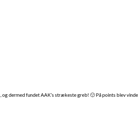
z, og dermed fundet AAK’s strækeste greb! 🙂 På points blev vinde