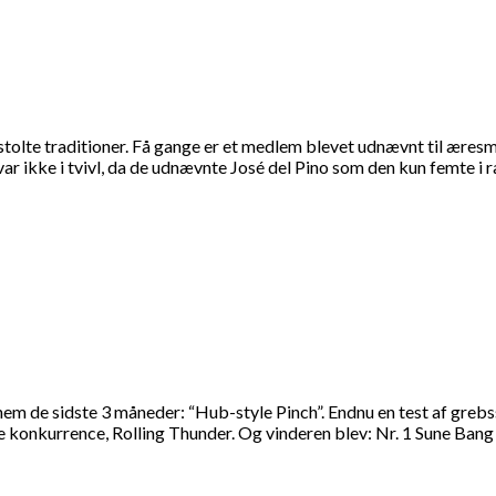
tolte traditioner. Få gange er et medlem blevet udnævnt til æresme
r ikke i tvivl, da de udnævnte José del Pino som den kun femte i 
nnem de sidste 3 måneder: “Hub-style Pinch”. Endnu en test af gre
 konkurrence, Rolling Thunder. Og vinderen blev: Nr. 1 Sune Bang