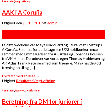
Resultater
,
Vægtløftning
AAK i A Coruña
Udgivet den
juli 15, 2019
af
admin
15
jul
I sidste weekend var Maya Marquard og Laura Vest Tolstrup i
A Coruña, Spanien, for at deltage i en U23 holdkonkurrence
sammen med Emma Karlsen fra AK Atlas og Johannes Poulsen
fra VK Heden. Derudover var vores egen Thomas Holdersen og
AK Atlas’ Frank Petersen med som trænere. Maya havde god
træning op til og […]
Fortsæt med at læse
→
Udgivet
Resultater
,
Vægtløftning
Resultater
,
Stævner
,
Vægtløftning
Beretning fra DM for juniorer i