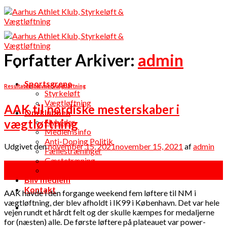
Skip
to
content
Forfatter Arkiver:
admin
Sportsgrene
Resultater
,
Stævner
,
Vægtløftning
Styrkeløft
Vægtløftning
AAK til nordiske mesterskaber i
Om klubben
vægtløftning
Nyheder
Medlemsinfo
Anti-Doping Politik
Udgivet den
november 15, 2021
november 15, 2021
af
admin
Fællestræninger
Gæstetræning
15
Vedtægter
nov
Bliv medlem
Kontakt
AAK havde i den forgange weekend fem løftere til NM i
vægtløftning, der blev afholdt i IK99 i København. Det var hele
vejen rundt et hårdt felt og der skulle kæmpes for medaljerne
for (næsten) alle. De første løftere på plateauet var power-