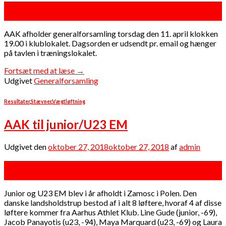
17
mar
AAK afholder generalforsamling torsdag den 11. april klokken
19.00 i klublokalet. Dagsorden er udsendt pr. email og hænger
på tavlen i træningslokalet.
Fortsæt med at læse
→
Udgivet
Generalforsamling
Resultater
,
Stævner
,
Vægtløftning
AAK til junior/U23 EM
Udgivet den
oktober 27, 2018
oktober 27, 2018
af
admin
27
okt
Junior og U23 EM blev i år afholdt i Zamosc i Polen. Den
danske landsholdstrup bestod af i alt 8 løftere, hvoraf 4 af disse
løftere kommer fra Aarhus Athlet Klub. Line Gude (junior, -69),
Jacob Panayotis (u23, -94), Maya Marquard (u23, -69) og Laura