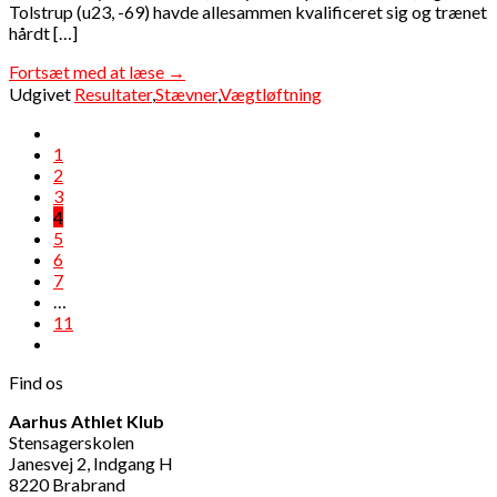
Tolstrup (u23, -69) havde allesammen kvalificeret sig og trænet
hårdt […]
Fortsæt med at læse
→
Udgivet
Resultater
,
Stævner
,
Vægtløftning
1
2
3
4
5
6
7
…
11
Find os
Aarhus Athlet Klub
Stensagerskolen
Janesvej 2, Indgang H
8220 Brabrand