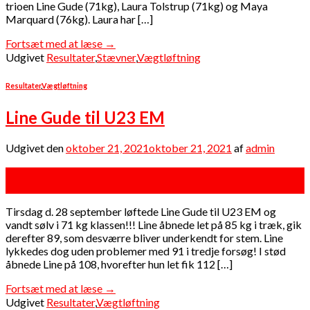
trioen Line Gude (71kg), Laura Tolstrup (71kg) og Maya
Marquard (76kg). Laura har […]
Fortsæt med at læse
→
Udgivet
Resultater
,
Stævner
,
Vægtløftning
Resultater
,
Vægtløftning
Line Gude til U23 EM
Udgivet den
oktober 21, 2021
oktober 21, 2021
af
admin
21
okt
Tirsdag d. 28 september løftede Line Gude til U23 EM og
vandt sølv i 71 kg klassen!!! Line åbnede let på 85 kg i træk, gik
derefter 89, som desværre bliver underkendt for stem. Line
lykkedes dog uden problemer med 91 i tredje forsøg! I stød
åbnede Line på 108, hvorefter hun let fik 112 […]
Fortsæt med at læse
→
Udgivet
Resultater
,
Vægtløftning