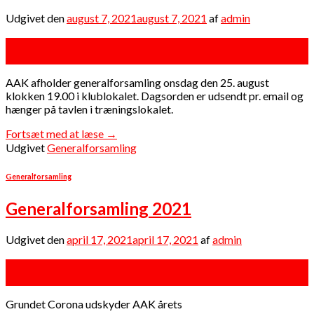
Udgivet den
august 7, 2021
august 7, 2021
af
admin
07
aug
AAK afholder generalforsamling onsdag den 25. august
klokken 19.00 i klublokalet. Dagsorden er udsendt pr. email og
hænger på tavlen i træningslokalet.
Fortsæt med at læse
→
Udgivet
Generalforsamling
Generalforsamling
Generalforsamling 2021
Udgivet den
april 17, 2021
april 17, 2021
af
admin
17
apr
Grundet Corona udskyder AAK årets