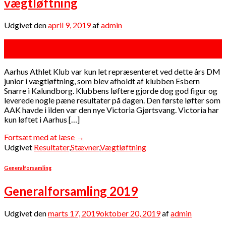
vægtløftning
Udgivet den
april 9, 2019
af
admin
09
apr
Aarhus Athlet Klub var kun let repræsenteret ved dette års DM
junior i vægtløftning, som blev afholdt af klubben Esbern
Snarre i Kalundborg. Klubbens løftere gjorde dog god figur og
leverede nogle pæne resultater på dagen. Den første løfter som
AAK havde i ilden var den nye Victoria Gjørtsvang. Victoria har
kun løftet i Aarhus […]
Fortsæt med at læse
→
Udgivet
Resultater
,
Stævner
,
Vægtløftning
Generalforsamling
Generalforsamling 2019
Udgivet den
marts 17, 2019
oktober 20, 2019
af
admin